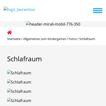
Arbeit
Allgemeines zum Kindergarten
Aktuelles / Termine
Startseite
/
Allgemeines zum Kindergarten
/
Fotos
/
Schlafraum
Schlafraum